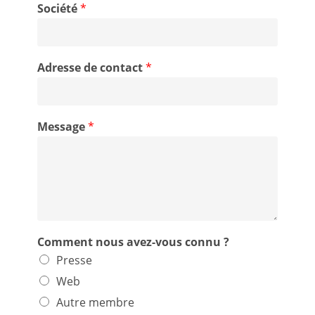
Société
*
Adresse de contact
*
Message
*
?
Comment nous avez-vous connu ?
c
Presse
o
n
Web
n
Autre membre
u