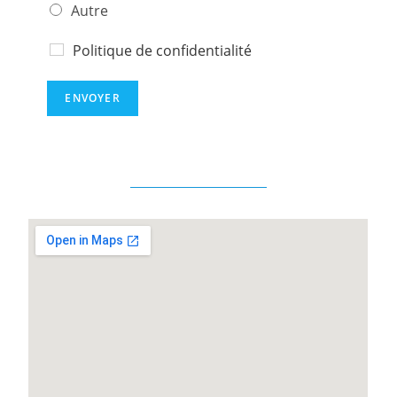
c
Autre
o
n
Politique de confidentialité
t
a
c
ENVOYER
t