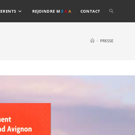
TOGGLE
ERENTS
REJOINDRE
M
E
G
A
CONTACT
WEBSITE
>
PRESSE
SEARCH
MEGA –
MEGA –
Nouvelle
Souvenirs en
présidente
rafale