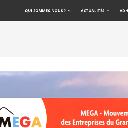
QUI SOMMES-NOUS ?
ACTUALITÉS
ADH
MEGA –
Esprit
MEGA – fait
Les échos
MEGA
Collaboratif
sonfestival