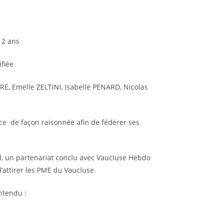
 2 ans
fiée
E, Emelle ZELTINI, Isabelle PENARD, Nicolas
nce de façon raisonnée afin de fédérer ses
, un partenariat conclu avec Vaucluse Hebdo
attirer les PME du Vaucluse.
ntendu :