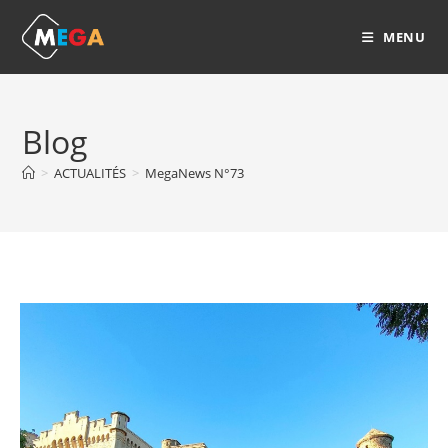
Skip
to
MENU
content
Blog
>
ACTUALITÉS
>
MegaNews N°73